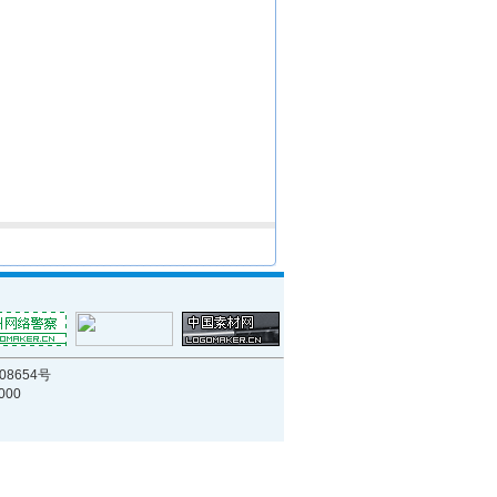
8008654号
00